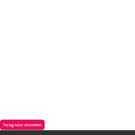
VAS 2
Analysemodellen
Lees verder
VAS 2
Medezeggenschap & participatie
Lees verder
VAM
Adviseurschap
Terug naar docenten
Lees verder